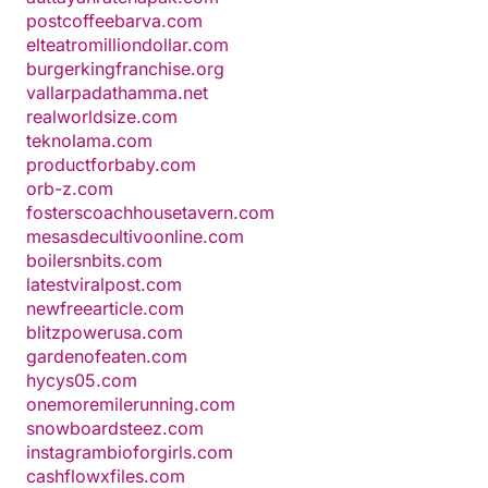
postcoffeebarva.com
elteatromilliondollar.com
burgerkingfranchise.org
vallarpadathamma.net
realworldsize.com
teknolama.com
productforbaby.com
orb-z.com
fosterscoachhousetavern.com
mesasdecultivoonline.com
boilersnbits.com
latestviralpost.com
newfreearticle.com
blitzpowerusa.com
gardenofeaten.com
hycys05.com
onemoremilerunning.com
snowboardsteez.com
instagrambioforgirls.com
cashflowxfiles.com