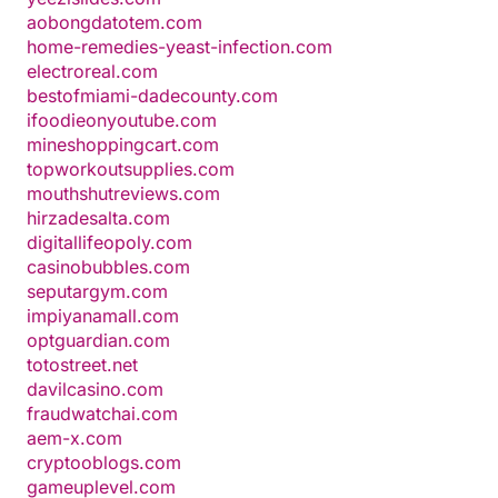
aobongdatotem.com
home-remedies-yeast-infection.com
electroreal.com
bestofmiami-dadecounty.com
ifoodieonyoutube.com
mineshoppingcart.com
topworkoutsupplies.com
mouthshutreviews.com
hirzadesalta.com
digitallifeopoly.com
casinobubbles.com
seputargym.com
impiyanamall.com
optguardian.com
totostreet.net
davilcasino.com
fraudwatchai.com
aem-x.com
cryptooblogs.com
gameuplevel.com