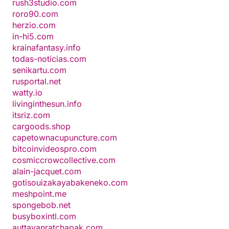
rush3studio.com
roro90.com
herzio.com
in-hi5.com
krainafantasy.info
todas-noticias.com
senikartu.com
rusportal.net
watty.io
livinginthesun.info
itsriz.com
cargoods.shop
capetownacupuncture.com
bitcoinvideospro.com
cosmiccrowcollective.com
alain-jacquet.com
gotisouizakayabakeneko.com
meshpoint.me
spongebob.net
busyboxintl.com
auttayanratchapak.com