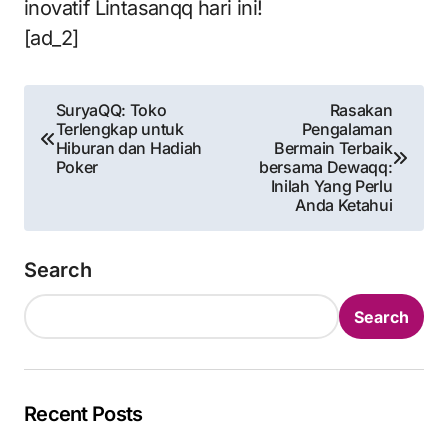
inovatif Lintasanqq hari ini!
[ad_2]
Post
SuryaQQ: Toko
Rasakan
Terlengkap untuk
Pengalaman
navigation
Hiburan dan Hadiah
Bermain Terbaik
Poker
bersama Dewaqq:
Inilah Yang Perlu
Anda Ketahui
Search
Search
Recent Posts