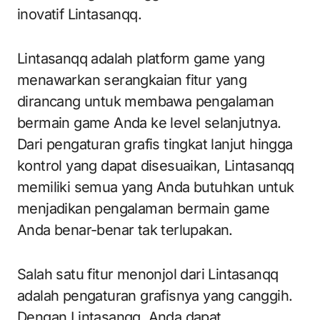
inovatif Lintasanqq.
Lintasanqq adalah platform game yang
menawarkan serangkaian fitur yang
dirancang untuk membawa pengalaman
bermain game Anda ke level selanjutnya.
Dari pengaturan grafis tingkat lanjut hingga
kontrol yang dapat disesuaikan, Lintasanqq
memiliki semua yang Anda butuhkan untuk
menjadikan pengalaman bermain game
Anda benar-benar tak terlupakan.
Salah satu fitur menonjol dari Lintasanqq
adalah pengaturan grafisnya yang canggih.
Dengan Lintasanqq, Anda dapat