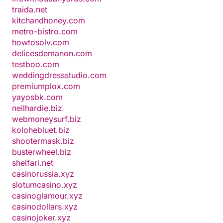
traida.net
kitchandhoney.com
metro-bistro.com
howtosolv.com
delicesdemanon.com
testboo.com
weddingdressstudio.com
premiumplox.com
yayosbk.com
neilhardie.biz
webmoneysurf.biz
kolohebluet.biz
shootermask.biz
busterwheel.biz
shelfari.net
casinorussia.xyz
slotumcasino.xyz
casinoglamour.xyz
casinodollars.xyz
casinojoker.xyz