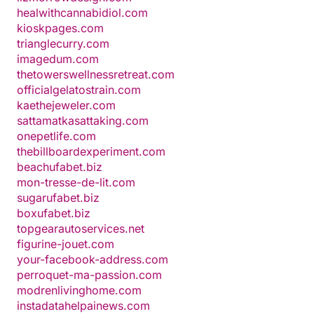
healwithcannabidiol.com
kioskpages.com
trianglecurry.com
imagedum.com
thetowerswellnessretreat.com
officialgelatostrain.com
kaethejeweler.com
sattamatkasattaking.com
onepetlife.com
thebillboardexperiment.com
beachufabet.biz
mon-tresse-de-lit.com
sugarufabet.biz
boxufabet.biz
topgearautoservices.net
figurine-jouet.com
your-facebook-address.com
perroquet-ma-passion.com
modrenlivinghome.com
instadatahelpainews.com