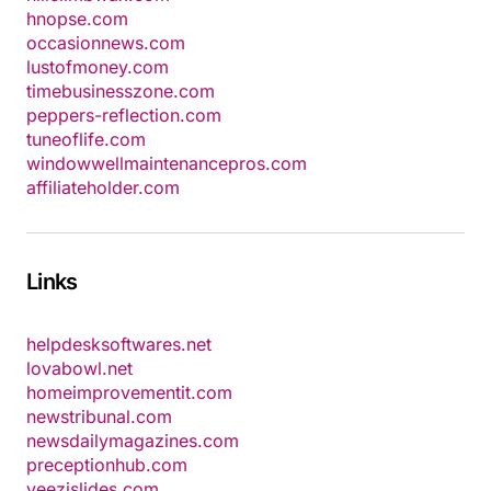
hnopse.com
occasionnews.com
lustofmoney.com
timebusinesszone.com
peppers-reflection.com
tuneoflife.com
windowwellmaintenancepros.com
affiliateholder.com
Links
helpdesksoftwares.net
lovabowl.net
homeimprovementit.com
newstribunal.com
newsdailymagazines.com
preceptionhub.com
yeezislides.com