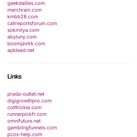
geekdailies.com
merchrain.com
kmbb28.com
callreportsforum.com
sokmilya.com
abyluny.com
boomjavtrk.com
apklead.net
Links
prada-outlet.net
digigrowthpro.com
colttrickle.com
runnerpickfr.com
omnifuture.net
gamblingfunnels.com
pcos-help.com