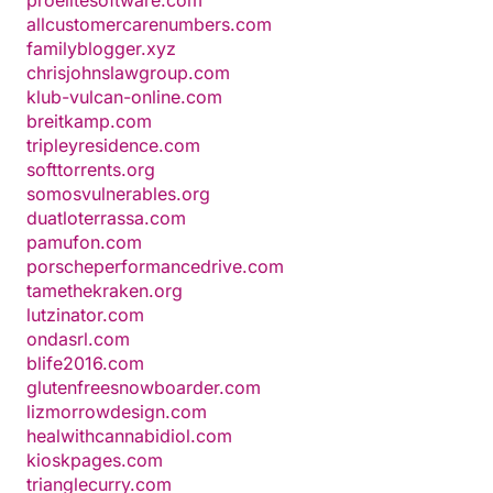
proelitesoftware.com
allcustomercarenumbers.com
familyblogger.xyz
chrisjohnslawgroup.com
klub-vulcan-online.com
breitkamp.com
tripleyresidence.com
softtorrents.org
somosvulnerables.org
duatloterrassa.com
pamufon.com
porscheperformancedrive.com
tamethekraken.org
lutzinator.com
ondasrl.com
blife2016.com
glutenfreesnowboarder.com
lizmorrowdesign.com
healwithcannabidiol.com
kioskpages.com
trianglecurry.com