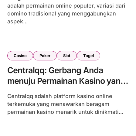
adalah permainan online populer, variasi dari
domino tradisional yang menggabungkan
aspek...
Casino
Poker
Slot
Togel
Centralqq: Gerbang Anda
menuju Permainan Kasino yang
Menyenangkan
Centralqq adalah platform kasino online
terkemuka yang menawarkan beragam
permainan kasino menarik untuk dinikmati...