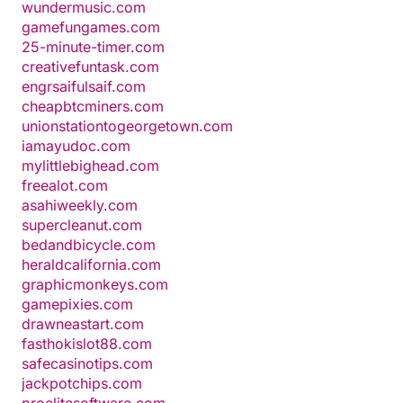
wundermusic.com
gamefungames.com
25-minute-timer.com
creativefuntask.com
engrsaifulsaif.com
cheapbtcminers.com
unionstationtogeorgetown.com
iamayudoc.com
mylittlebighead.com
freealot.com
asahiweekly.com
supercleanut.com
bedandbicycle.com
heraldcalifornia.com
graphicmonkeys.com
gamepixies.com
drawneastart.com
fasthokislot88.com
safecasinotips.com
jackpotchips.com