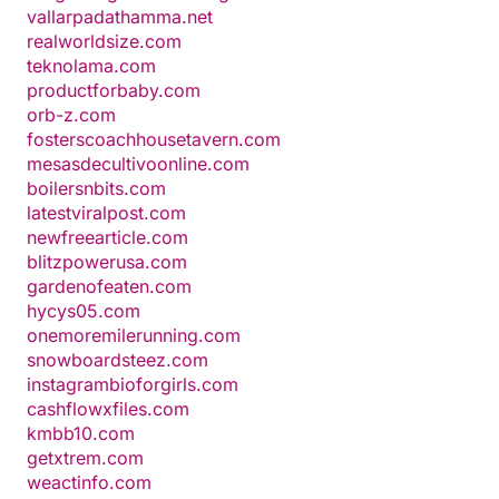
vallarpadathamma.net
realworldsize.com
teknolama.com
productforbaby.com
orb-z.com
fosterscoachhousetavern.com
mesasdecultivoonline.com
boilersnbits.com
latestviralpost.com
newfreearticle.com
blitzpowerusa.com
gardenofeaten.com
hycys05.com
onemoremilerunning.com
snowboardsteez.com
instagrambioforgirls.com
cashflowxfiles.com
kmbb10.com
getxtrem.com
weactinfo.com