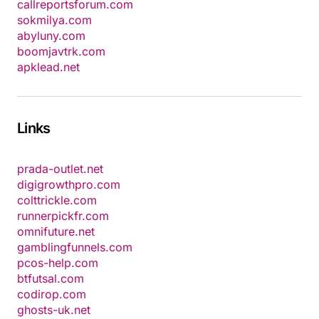
callreportsforum.com
sokmilya.com
abyluny.com
boomjavtrk.com
apklead.net
Links
prada-outlet.net
digigrowthpro.com
colttrickle.com
runnerpickfr.com
omnifuture.net
gamblingfunnels.com
pcos-help.com
btfutsal.com
codirop.com
ghosts-uk.net