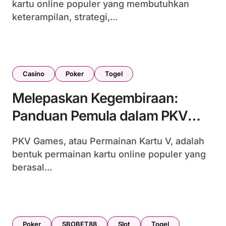
kartu online populer yang membutuhkan
keterampilan, strategi,...
Casino
Poker
Togel
Melepaskan Kegembiraan:
Panduan Pemula dalam PKV
Games
PKV Games, atau Permainan Kartu V, adalah
bentuk permainan kartu online populer yang
berasal...
Poker
SBOBET88
Slot
Togel