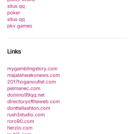
situs qq
poker
situs qq
pkv games
Links
mygamblingstory.com
majalahwekonews.com
2017hoganoutlet.com
pelmanec.com
domino99qq.net
directoryoftheweb.com
donttellashton.com
rush3studio.com
roro90.com
herzio.com