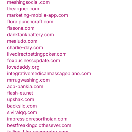
meshingsocial.com
thearguer.com
marketing-mobile-app.com
floralpunchcraft.com
fiasone.com
danktankbattery.com
mealudo.com
charlie-day.com
livedirectbettingpoker.com
foxbusinessupdate.com
lovedaddy.org
integrativemedicalmassageplano.com
mrrugwashing.com
acb-bankia.com
flash-es.net
upshak.com
backsilo.com
siviralqq.com
impressionresorthoian.com
bestfreakingclothesever.com
falling-film-evaporator.com