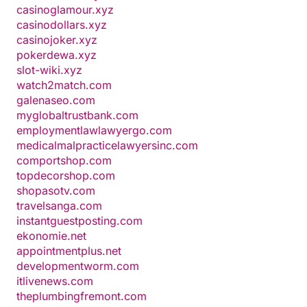
casinoglamour.xyz
casinodollars.xyz
casinojoker.xyz
pokerdewa.xyz
slot-wiki.xyz
watch2match.com
galenaseo.com
myglobaltrustbank.com
employmentlawlawyergo.com
medicalmalpracticelawyersinc.com
comportshop.com
topdecorshop.com
shopasotv.com
travelsanga.com
instantguestposting.com
ekonomie.net
appointmentplus.net
developmentworm.com
itlivenews.com
theplumbingfremont.com