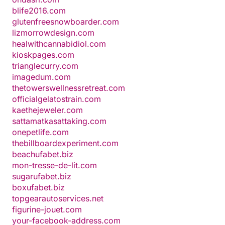
blife2016.com
glutenfreesnowboarder.com
lizmorrowdesign.com
healwithcannabidiol.com
kioskpages.com
trianglecurry.com
imagedum.com
thetowerswellnessretreat.com
officialgelatostrain.com
kaethejeweler.com
sattamatkasattaking.com
onepetlife.com
thebillboardexperiment.com
beachufabet.biz
mon-tresse-de-lit.com
sugarufabet.biz
boxufabet.biz
topgearautoservices.net
figurine-jouet.com
your-facebook-address.com