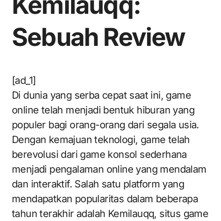
Kemilauqq:
Sebuah Review
[ad_1]
Di dunia yang serba cepat saat ini, game
online telah menjadi bentuk hiburan yang
populer bagi orang-orang dari segala usia.
Dengan kemajuan teknologi, game telah
berevolusi dari game konsol sederhana
menjadi pengalaman online yang mendalam
dan interaktif. Salah satu platform yang
mendapatkan popularitas dalam beberapa
tahun terakhir adalah Kemilauqq, situs game