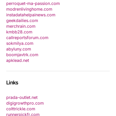
perroquet-ma-passion.com
modrenlivinghome.com
instadatahelpainews.com
geekdailies.com
merchrain.com
kmbb28.com
callreportsforum.com
sokmilya.com
abyluny.com
boomjavtrk.com
apklead.net
Links
prada-outlet.net
digigrowthpro.com
colttrickle.com
runnerpickfr.com