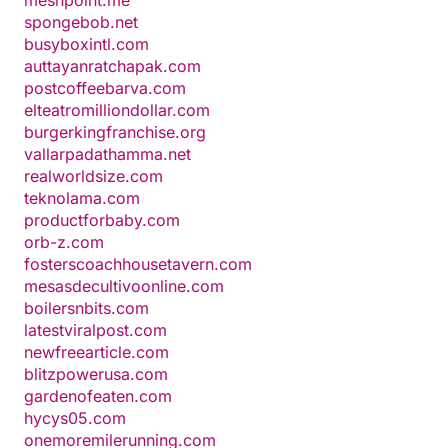
meshpoint.me
spongebob.net
busyboxintl.com
auttayanratchapak.com
postcoffeebarva.com
elteatromilliondollar.com
burgerkingfranchise.org
vallarpadathamma.net
realworldsize.com
teknolama.com
productforbaby.com
orb-z.com
fosterscoachhousetavern.com
mesasdecultivoonline.com
boilersnbits.com
latestviralpost.com
newfreearticle.com
blitzpowerusa.com
gardenofeaten.com
hycys05.com
onemoremilerunning.com