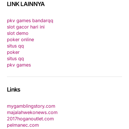
LINK LAINNYA
pkv games bandarqq
slot gacor hari ini
slot demo
poker online
situs qq
poker
situs qq
pkv games
Links
mygamblingstory.com
majalahwekonews.com
2017hoganoutlet.com
pelmanec.com