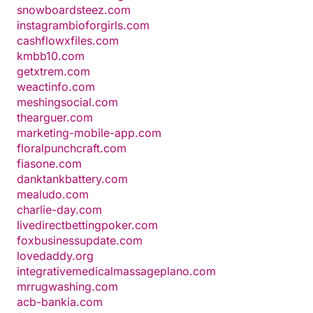
snowboardsteez.com
instagrambioforgirls.com
cashflowxfiles.com
kmbb10.com
getxtrem.com
weactinfo.com
meshingsocial.com
thearguer.com
marketing-mobile-app.com
floralpunchcraft.com
fiasone.com
danktankbattery.com
mealudo.com
charlie-day.com
livedirectbettingpoker.com
foxbusinessupdate.com
lovedaddy.org
integrativemedicalmassageplano.com
mrrugwashing.com
acb-bankia.com