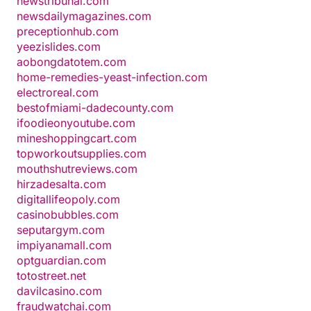
newstribunal.com
newsdailymagazines.com
preceptionhub.com
yeezislides.com
aobongdatotem.com
home-remedies-yeast-infection.com
electroreal.com
bestofmiami-dadecounty.com
ifoodieonyoutube.com
mineshoppingcart.com
topworkoutsupplies.com
mouthshutreviews.com
hirzadesalta.com
digitallifeopoly.com
casinobubbles.com
seputargym.com
impiyanamall.com
optguardian.com
totostreet.net
davilcasino.com
fraudwatchai.com