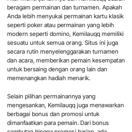
beragam permainan dan turnamen. Apakah
Anda lebih menyukai permainan kartu klasik
seperti poker atau permainan yang lebih
modern seperti domino, Kemilauqq memiliki
sesuatu untuk semua orang. Situs ini juga
secara rutin menyelenggarakan turnamen
dan acara, memberikan pemain kesempatan
untuk bersaing dengan orang lain dan
memenangkan hadiah menarik.
Selain pilihan permainannya yang
mengesankan, Kemilauqq juga menawarkan
berbagai bonus dan promosi untuk
dimanfaatkan para pemain. Dari bonus
sambutan hingga promosi harian, ada