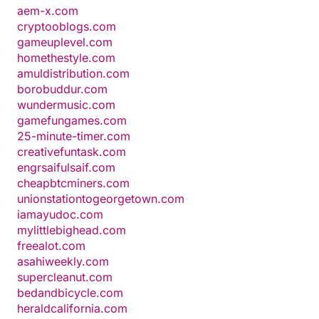
aem-x.com
cryptooblogs.com
gameuplevel.com
homethestyle.com
amuldistribution.com
borobuddur.com
wundermusic.com
gamefungames.com
25-minute-timer.com
creativefuntask.com
engrsaifulsaif.com
cheapbtcminers.com
unionstationtogeorgetown.com
iamayudoc.com
mylittlebighead.com
freealot.com
asahiweekly.com
supercleanut.com
bedandbicycle.com
heraldcalifornia.com