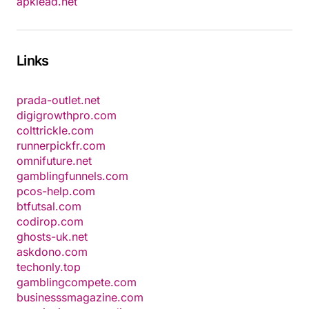
apklead.net
Links
prada-outlet.net
digigrowthpro.com
colttrickle.com
runnerpickfr.com
omnifuture.net
gamblingfunnels.com
pcos-help.com
btfutsal.com
codirop.com
ghosts-uk.net
askdono.com
techonly.top
gamblingcompete.com
businesssmagazine.com