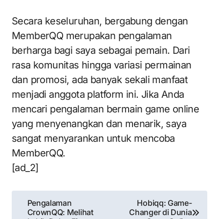
Secara keseluruhan, bergabung dengan
MemberQQ merupakan pengalaman
berharga bagi saya sebagai pemain. Dari
rasa komunitas hingga variasi permainan
dan promosi, ada banyak sekali manfaat
menjadi anggota platform ini. Jika Anda
mencari pengalaman bermain game online
yang menyenangkan dan menarik, saya
sangat menyarankan untuk mencoba
MemberQQ.
[ad_2]
Post
Pengalaman
Hobiqq: Game-
CrownQQ: Melihat
Changer di Dunia