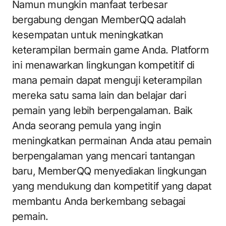
Namun mungkin manfaat terbesar
bergabung dengan MemberQQ adalah
kesempatan untuk meningkatkan
keterampilan bermain game Anda. Platform
ini menawarkan lingkungan kompetitif di
mana pemain dapat menguji keterampilan
mereka satu sama lain dan belajar dari
pemain yang lebih berpengalaman. Baik
Anda seorang pemula yang ingin
meningkatkan permainan Anda atau pemain
berpengalaman yang mencari tantangan
baru, MemberQQ menyediakan lingkungan
yang mendukung dan kompetitif yang dapat
membantu Anda berkembang sebagai
pemain.