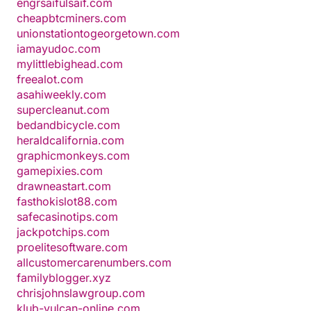
engrsaifulsaif.com
cheapbtcminers.com
unionstationtogeorgetown.com
iamayudoc.com
mylittlebighead.com
freealot.com
asahiweekly.com
supercleanut.com
bedandbicycle.com
heraldcalifornia.com
graphicmonkeys.com
gamepixies.com
drawneastart.com
fasthokislot88.com
safecasinotips.com
jackpotchips.com
proelitesoftware.com
allcustomercarenumbers.com
familyblogger.xyz
chrisjohnslawgroup.com
klub-vulcan-online.com