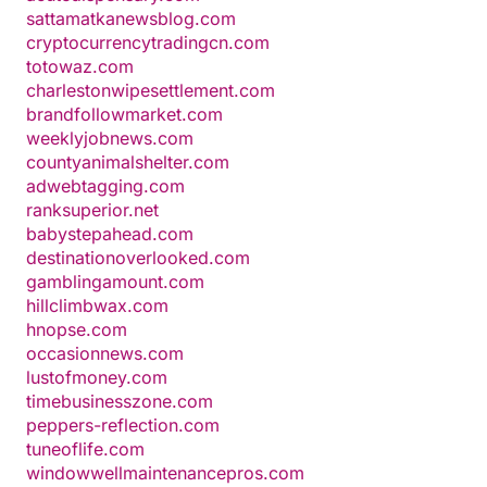
sattamatkanewsblog.com
cryptocurrencytradingcn.com
totowaz.com
charlestonwipesettlement.com
brandfollowmarket.com
weeklyjobnews.com
countyanimalshelter.com
adwebtagging.com
ranksuperior.net
babystepahead.com
destinationoverlooked.com
gamblingamount.com
hillclimbwax.com
hnopse.com
occasionnews.com
lustofmoney.com
timebusinesszone.com
peppers-reflection.com
tuneoflife.com
windowwellmaintenancepros.com