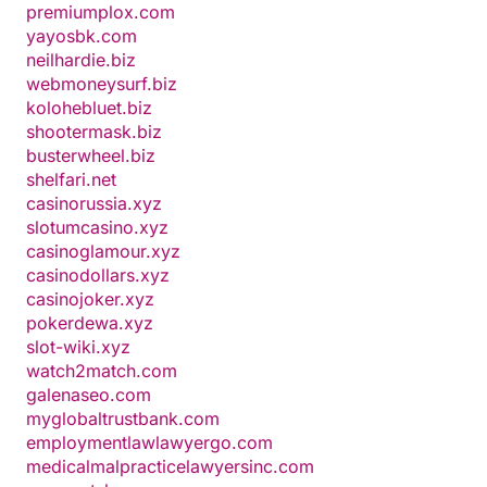
premiumplox.com
yayosbk.com
neilhardie.biz
webmoneysurf.biz
kolohebluet.biz
shootermask.biz
busterwheel.biz
shelfari.net
casinorussia.xyz
slotumcasino.xyz
casinoglamour.xyz
casinodollars.xyz
casinojoker.xyz
pokerdewa.xyz
slot-wiki.xyz
watch2match.com
galenaseo.com
myglobaltrustbank.com
employmentlawlawyergo.com
medicalmalpracticelawyersinc.com