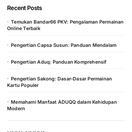
Recent Posts
Temukan Bandar66 PKV: Pengalaman Permainan
Online Terbaik
Pengertian Capsa Susun: Panduan Mendalam
Pengertian Aduq: Panduan Komprehensif
Pengertian Sakong: Dasar-Dasar Permainan
Kartu Populer
Memahami Manfaat ADUQQ dalam Kehidupan
Modern