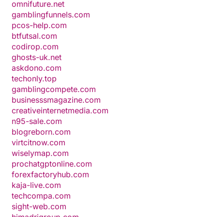
omnifuture.net
gamblingfunnels.com
pcos-help.com
btfutsal.com
codirop.com
ghosts-uk.net
askdono.com
techonly.top
gamblingcompete.com
businesssmagazine.com
creativeinternetmedia.com
n95-sale.com
blogreborn.com
virtcitnow.com
wiselymap.com
prochatgptonline.com
forexfactoryhub.com
kaja-live.com
techcompa.com
sight-web.com