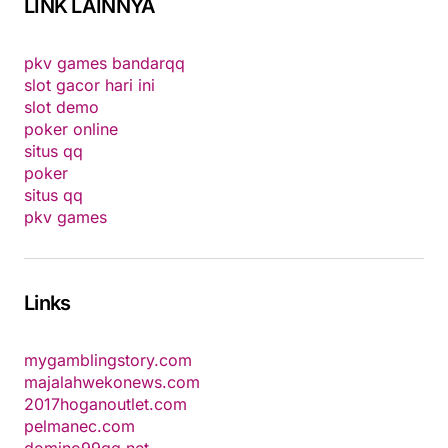
LINK LAINNYA
pkv games bandarqq
slot gacor hari ini
slot demo
poker online
situs qq
poker
situs qq
pkv games
Links
mygamblingstory.com
majalahwekonews.com
2017hoganoutlet.com
pelmanec.com