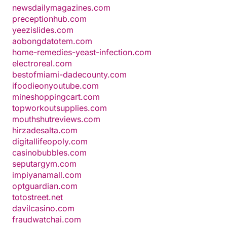
newsdailymagazines.com
preceptionhub.com
yeezislides.com
aobongdatotem.com
home-remedies-yeast-infection.com
electroreal.com
bestofmiami-dadecounty.com
ifoodieonyoutube.com
mineshoppingcart.com
topworkoutsupplies.com
mouthshutreviews.com
hirzadesalta.com
digitallifeopoly.com
casinobubbles.com
seputargym.com
impiyanamall.com
optguardian.com
totostreet.net
davilcasino.com
fraudwatchai.com