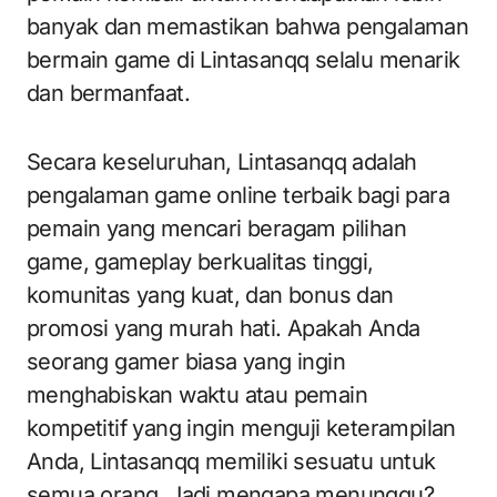
banyak dan memastikan bahwa pengalaman
bermain game di Lintasanqq selalu menarik
dan bermanfaat.
Secara keseluruhan, Lintasanqq adalah
pengalaman game online terbaik bagi para
pemain yang mencari beragam pilihan
game, gameplay berkualitas tinggi,
komunitas yang kuat, dan bonus dan
promosi yang murah hati. Apakah Anda
seorang gamer biasa yang ingin
menghabiskan waktu atau pemain
kompetitif yang ingin menguji keterampilan
Anda, Lintasanqq memiliki sesuatu untuk
semua orang. Jadi mengapa menunggu?