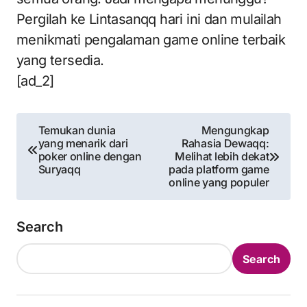
Pergilah ke Lintasanqq hari ini dan mulailah
menikmati pengalaman game online terbaik
yang tersedia.
[ad_2]
Post
Temukan dunia
Mengungkap
yang menarik dari
Rahasia Dewaqq:
navigation
poker online dengan
Melihat lebih dekat
Suryaqq
pada platform game
online yang populer
Search
Search