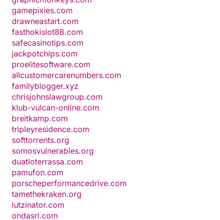
gamepixies.com
drawneastart.com
fasthokislot88.com
safecasinotips.com
jackpotchips.com
proelitesoftware.com
allcustomercarenumbers.com
familyblogger.xyz
chrisjohnslawgroup.com
klub-vulcan-online.com
breitkamp.com
tripleyresidence.com
softtorrents.org
somosvulnerables.org
duatloterrassa.com
pamufon.com
porscheperformancedrive.com
tamethekraken.org
lutzinator.com
ondasrl.com