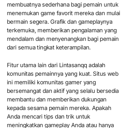
membuatnya sederhana bagi pemain untuk
menemukan game favorit mereka dan mulai
bermain segera. Grafik dan gameplaynya
terkemuka, memberikan pengalaman yang
mendalam dan menyenangkan bagi pemain
dari semua tingkat keterampilan.
Fitur utama lain dari Lintasanqq adalah
komunitas pemainnya yang kuat. Situs web
ini memiliki komunitas gamer yang
bersemangat dan aktif yang selalu bersedia
membantu dan memberikan dukungan
kepada sesama pemain mereka. Apakah
Anda mencari tips dan trik untuk
meningkatkan gameplay Anda atau hanya