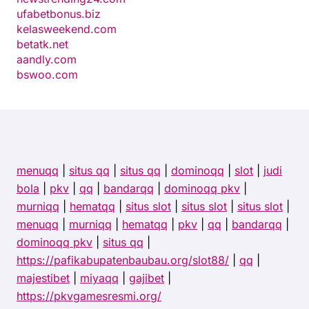
ufabetbonus.biz
kelasweekend.com
betatk.net
aandly.com
bswoo.com
menuqq
|
situs qq
|
situs qq
|
dominoqq
|
slot
|
judi
bola
|
pkv
|
qq
|
bandarqq
|
dominoqq pkv
|
murniqq
|
hematqq
|
situs slot
|
situs slot
|
situs slot
|
menuqq
|
murniqq
|
hematqq
|
pkv
|
qq
|
bandarqq
|
dominoqq pkv
|
situs qq
|
https://pafikabupatenbaubau.org/slot88/
|
qq
|
majestibet
|
miyaqq
|
gajibet
|
https://pkvgamesresmi.org/