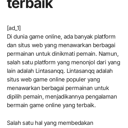
terbaik
[ad_1]
Di dunia game online, ada banyak platform
dan situs web yang menawarkan berbagai
permainan untuk dinikmati pemain. Namun,
salah satu platform yang menonjol dari yang
lain adalah Lintasanqq. Lintasanqq adalah
situs web game online populer yang
menawarkan berbagai permainan untuk
dipilih pemain, menjadikannya pengalaman
bermain game online yang terbaik.
Salah satu hal yang membedakan