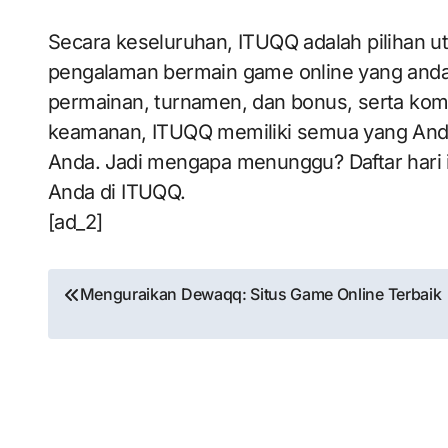
Secara keseluruhan, ITUQQ adalah pilihan 
pengalaman bermain game online yang anda
permainan, turnamen, dan bonus, serta kom
keamanan, ITUQQ memiliki semua yang And
Anda. Jadi mengapa menunggu? Daftar hari i
Anda di ITUQQ.
[ad_2]
Post
Menguraikan Dewaqq: Situs Game Online Terbaik
navigation