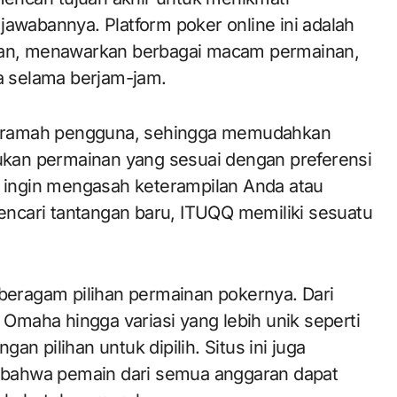
jawabannya. Platform poker online ini adalah
lian, menawarkan berbagai macam permainan,
 selama berjam-jam.
g ramah pengguna, sehingga memudahkan
kan permainan yang sesuai dengan preferensi
ingin mengasah keterampilan Anda atau
ncari tantangan baru, ITUQQ memiliki sesuatu
 beragam pilihan permainan pokernya. Dari
n Omaha hingga variasi yang lebih unik seperti
n pilihan untuk dipilih. Situs ini juga
 bahwa pemain dari semua anggaran dapat