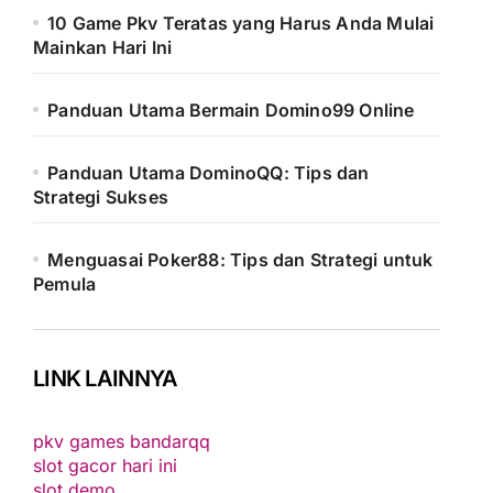
10 Game Pkv Teratas yang Harus Anda Mulai
Mainkan Hari Ini
Panduan Utama Bermain Domino99 Online
Panduan Utama DominoQQ: Tips dan
Strategi Sukses
Menguasai Poker88: Tips dan Strategi untuk
Pemula
LINK LAINNYA
pkv games bandarqq
slot gacor hari ini
slot demo