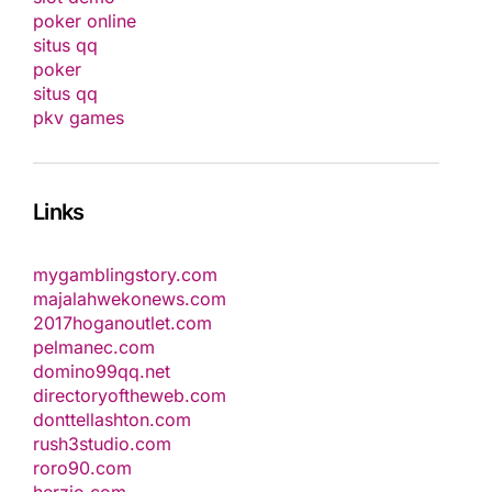
poker online
situs qq
poker
situs qq
pkv games
Links
mygamblingstory.com
majalahwekonews.com
2017hoganoutlet.com
pelmanec.com
domino99qq.net
directoryoftheweb.com
donttellashton.com
rush3studio.com
roro90.com