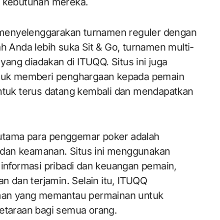
 kebutuhan mereka.
 menyelenggarakan turnamen reguler dengan
Anda lebih suka Sit & Go, turnamen multi-
 yang diadakan di ITUQQ. Situs ini juga
tuk memberi penghargaan kepada pemain
untuk terus datang kembali dan mendapatkan
 utama para penggemar poker adalah
 dan keamanan. Situs ini menggunakan
 informasi pribadi dan keuangan pemain,
 dan terjamin. Selain itu, ITUQQ
man yang memantau permainan untuk
taraan bagi semua orang.