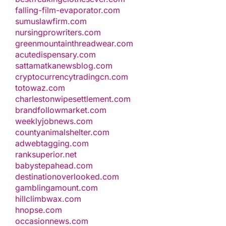
falling-film-evaporator.com
sumuslawfirm.com
nursingprowriters.com
greenmountainthreadwear.com
acutedispensary.com
sattamatkanewsblog.com
cryptocurrencytradingcn.com
totowaz.com
charlestonwipesettlement.com
brandfollowmarket.com
weeklyjobnews.com
countyanimalshelter.com
adwebtagging.com
ranksuperior.net
babystepahead.com
destinationoverlooked.com
gamblingamount.com
hillclimbwax.com
hnopse.com
occasionnews.com