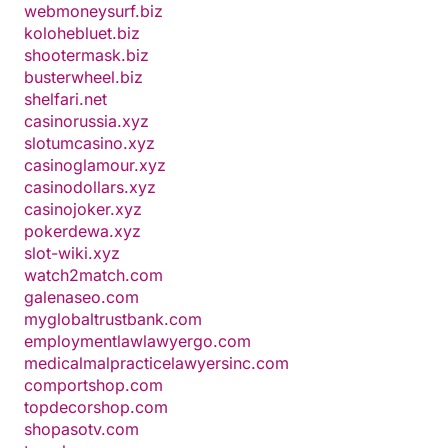
webmoneysurf.biz
kolohebluet.biz
shootermask.biz
busterwheel.biz
shelfari.net
casinorussia.xyz
slotumcasino.xyz
casinoglamour.xyz
casinodollars.xyz
casinojoker.xyz
pokerdewa.xyz
slot-wiki.xyz
watch2match.com
galenaseo.com
myglobaltrustbank.com
employmentlawlawyergo.com
medicalmalpracticelawyersinc.com
comportshop.com
topdecorshop.com
shopasotv.com