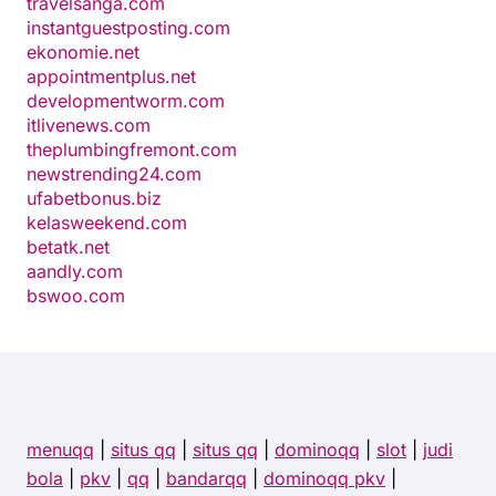
travelsanga.com
instantguestposting.com
ekonomie.net
appointmentplus.net
developmentworm.com
itlivenews.com
theplumbingfremont.com
newstrending24.com
ufabetbonus.biz
kelasweekend.com
betatk.net
aandly.com
bswoo.com
menuqq
|
situs qq
|
situs qq
|
dominoqq
|
slot
|
judi
bola
|
pkv
|
qq
|
bandarqq
|
dominoqq pkv
|