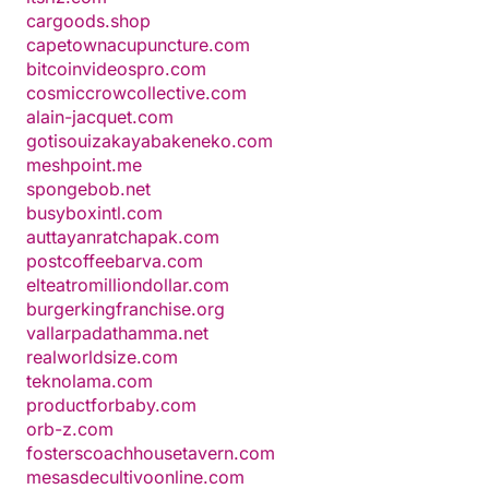
cargoods.shop
capetownacupuncture.com
bitcoinvideospro.com
cosmiccrowcollective.com
alain-jacquet.com
gotisouizakayabakeneko.com
meshpoint.me
spongebob.net
busyboxintl.com
auttayanratchapak.com
postcoffeebarva.com
elteatromilliondollar.com
burgerkingfranchise.org
vallarpadathamma.net
realworldsize.com
teknolama.com
productforbaby.com
orb-z.com
fosterscoachhousetavern.com
mesasdecultivoonline.com