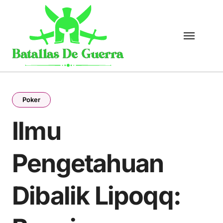
Skip
to
content
Poker
Ilmu
Pengetahuan
Dibalik Lipoqq: