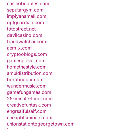
casinobubbles.com
seputargym.com
impiyanamall.com
optguardian.com
totostreet.net
davilcasino.com
fraudwatchai.com
aem-x.com
cryptooblogs.com
gameuplevel.com
homethestyle.com
amuldistribution.com
borobuddur.com
wundermusic.com
gamefungames.com
25-minute-timer.com
creativefuntask.com
engrsaifulsaif.com
cheapbtcminers.com
unionstationtogeorgetown.com