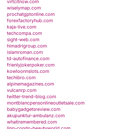
virtcitnow.com
wiselymap.com
prochatgptonline.com
forexfactoryhub.com
kaja-live.com
techcompa.com
sight-web.com
himadrigroup.com
islamroman.com
td-autofinance.com
frienlyjokerpoker.com
kowloonnslots.com
techibro.com
alpinemagazines.com
vulcanrp.com
twitter-trend-blog.com
montblancpensonlineoutletsale.com
babygadgetsreview.com
akupunktur-ambulanz.com
whatiremembered.com
linq-condo-beautyworld.com