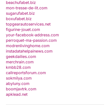
beachufabet.biz
mon-tresse-de-lit.com
sugarufabet.biz
boxufabet.biz
topgearautoservices.net
figurine-jouet.com
your-facebook-address.com
perroquet-ma-passion.com
modrenlivinghome.com
instadatahelpainews.com
geekdailies.com
merchrain.com
kmbb28.com
callreportsforum.com
sokmilya.com
abyluny.com
boomjavtrk.com
apklead.net