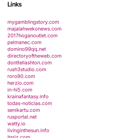
Links
mygamblingstory.com
majalahwekonews.com
2017hoganoutlet.com
pelmanec.com
domino99qq.net
directoryoftheweb.com
donttellashton.com
rush3studio.com
roro90.com
herzio.com
in-hi5.com
krainafantasy.info
todas-noticias.com
senikartu.com
rusportal.net
watty.io
livinginthesun.info
itsriz.com