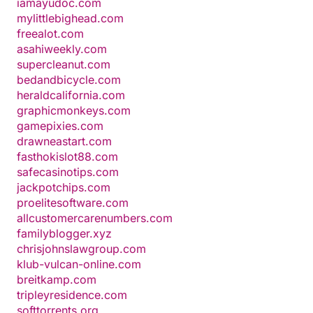
iamayudoc.com
mylittlebighead.com
freealot.com
asahiweekly.com
supercleanut.com
bedandbicycle.com
heraldcalifornia.com
graphicmonkeys.com
gamepixies.com
drawneastart.com
fasthokislot88.com
safecasinotips.com
jackpotchips.com
proelitesoftware.com
allcustomercarenumbers.com
familyblogger.xyz
chrisjohnslawgroup.com
klub-vulcan-online.com
breitkamp.com
tripleyresidence.com
softtorrents.org