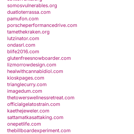
somosvulnerables.org
duatloterrassa.com
pamufon.com
porscheperformancedrive.com
tamethekraken.org
lutzinator.com
ondasrl.com
blife2016.com
glutenfreesnowboarder.com
lizmorrowdesign.com
healwithcannabidiol.com
kioskpages.com
trianglecurry.com
imagedum.com
thetowerswellnessretreat.com
officialgelatostrain.com
kaethejeweler.com
sattamatkasattaking.com
onepetlife.com
thebillboardexperiment.com