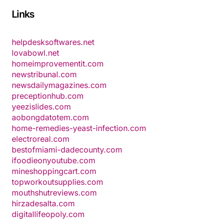
Links
helpdesksoftwares.net
lovabowl.net
homeimprovementit.com
newstribunal.com
newsdailymagazines.com
preceptionhub.com
yeezislides.com
aobongdatotem.com
home-remedies-yeast-infection.com
electroreal.com
bestofmiami-dadecounty.com
ifoodieonyoutube.com
mineshoppingcart.com
topworkoutsupplies.com
mouthshutreviews.com
hirzadesalta.com
digitallifeopoly.com