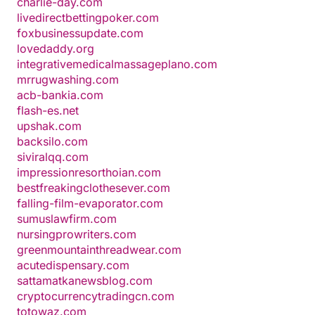
charlie-day.com
livedirectbettingpoker.com
foxbusinessupdate.com
lovedaddy.org
integrativemedicalmassageplano.com
mrrugwashing.com
acb-bankia.com
flash-es.net
upshak.com
backsilo.com
siviralqq.com
impressionresorthoian.com
bestfreakingclothesever.com
falling-film-evaporator.com
sumuslawfirm.com
nursingprowriters.com
greenmountainthreadwear.com
acutedispensary.com
sattamatkanewsblog.com
cryptocurrencytradingcn.com
totowaz.com