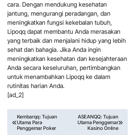
cara. Dengan mendukung kesehatan
jantung, mengurangi peradangan, dan
meningkatkan fungsi kekebalan tubuh,
Lipoqq dapat membantu Anda merasakan
yang terbaik dan menjalani hidup yang lebih
sehat dan bahagia. Jika Anda ingin
meningkatkan kesehatan dan kesejahteraan
Anda secara keseluruhan, pertimbangkan
untuk menambahkan Lipoqq ke dalam
rutinitas harian Anda.
[ad_2]
Post
Kembarqq: Tujuan
ASEANQQ: Tujuan
Utama Para
Utama Penggemar
navigation
Penggemar Poker
Kasino Online